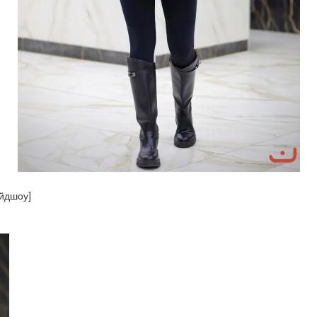
айдшоу]