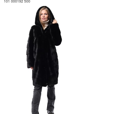
101 000
192 500