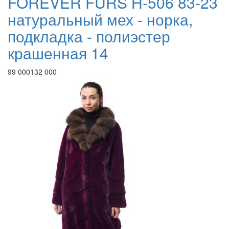
FOREVER FURS H-506 83-23
натуральный мех - норка,
подкладка - полиэстер
крашенная 14
99 000
132 000