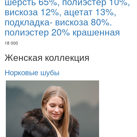
шерсть 65%, полиэстер 10%,
вискоза 12%, ацетат 13%,
подкладка- вискоза 80%.
полиэстер 20% крашенная
18 000
Женская коллекция
Норковые шубы