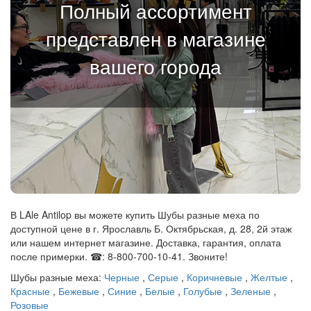
Полный ассортимент
представлен в магазине
вашего города
В LAle Antilop вы можете купить Шубы разные меха по
доступной цене в г. Ярославль Б. Октябрьская, д. 28, 2й этаж
или нашем интернет магазине. Доставка, гарантия, оплата
после примерки. ☎: 8-800-700-10-41. Звоните!
Шубы разные меха:
Черные
,
Серые
,
Коричневые
,
Желтые
,
Красные
,
Бежевые
,
Синие
,
Белые
,
Голубые
,
Зеленые
,
Розовые