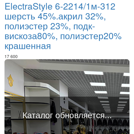
ElectraStyle 6-2214/1м-312
шерсть 45%.акрил 32%,
полиэстер 23%, подк-
вискоза80%, полиэстер20%
крашенная
17 600
Каталог обновляется...