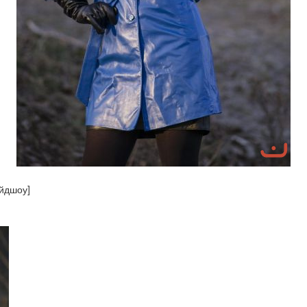
айдшоу]